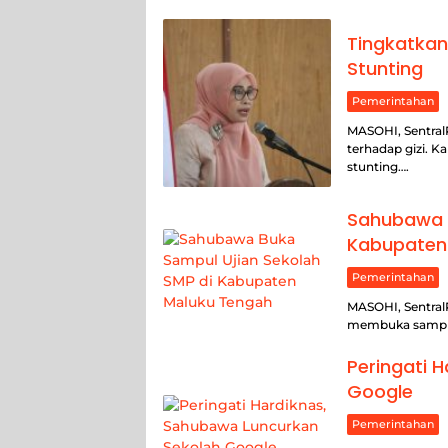
Tingkatka
Stunting
Pemerintahan
MASOHI, Sentral
terhadap gizi. K
stunting….
Sahubawa B
Kabupaten
Pemerintahan
MASOHI, Sentral
membuka sampul 
Peringati 
Google
Pemerintahan