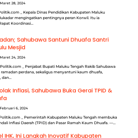
Maret 28, 2024
olitik.com _ Kepala Dinas Pendidikan Kabupaten Maluku
ukadar mengingatkan pentingnya peran Korwil. Itu ia
Rapat Koordinasi…
adan; Sahubawa Santuni Dhuafa Santri
lu Mesjid
Maret 24, 2024
Politik.com _ Penjabat Bupati Maluku Tengah Rakib Sahubawa
i ramadan perdana, sekaligus menyantuni kaum dhuafa,
, dan…
lak Inflasi, Sahubawa Buka Gerai TPID &
afa
Februari 6, 2024
lPolitik.com _ Pemerintah Kabupaten Maluku Tengah membuka
ndali Inflasi Daerah (TPID) dan Pasar Ramah Kaum Dhuafa. —…
 IHK, Ini Langkah Inovatif Kabupaten