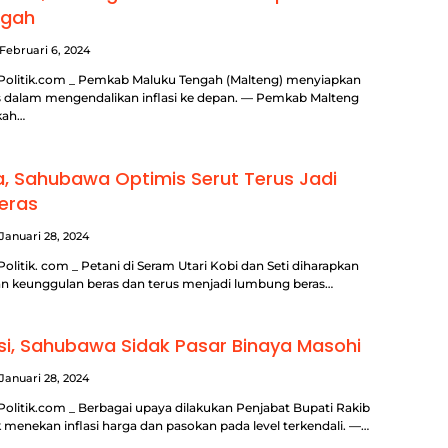
ngah
Februari 6, 2024
Politik.com _ Pemkab Maluku Tengah (Malteng) menyiapkan
is dalam mengendalikan inflasi ke depan. — Pemkab Malteng
kah…
, Sahubawa Optimis Serut Terus Jadi
eras
Januari 28, 2024
olitik. com _ Petani di Seram Utari Kobi dan Seti diharapkan
 keunggulan beras dan terus menjadi lumbung beras…
asi, Sahubawa Sidak Pasar Binaya Masohi
Januari 28, 2024
olitik.com _ Berbagai upaya dilakukan Penjabat Bupati Rakib
menekan inflasi harga dan pasokan pada level terkendali. —…