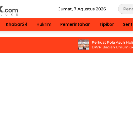
Jumat, 7 Agustus 2026
Khabar24
Hukrim
Pemerintahan
Tipikor
Sent
Perkuat Pola Asuh Holistik di Era Dig
DWP Bagian Umum Gelar Edukasi
Parenting Bagi Orang Tua