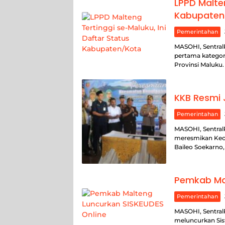
LPPD Malten
Kabupaten
Pemerintahan
MASOHI, Sentral
pertama kategor
Provinsi Maluku
KKB Resmi 
Pemerintahan
MASOHI, Sentral
meresmikan Kec
Baileo Soekarno,
Pemkab Mal
Pemerintahan
MASOHI, Sentral
meluncurkan Sis