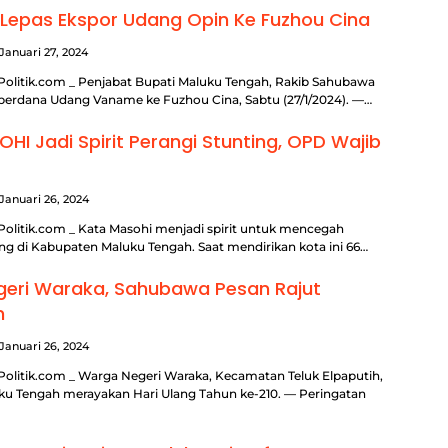
epas Ekspor Udang Opin Ke Fuzhou Cina
Januari 27, 2024
Politik.com _ Penjabat Bupati Maluku Tengah, Rakib Sahubawa
perdana Udang Vaname ke Fuzhou Cina, Sabtu (27/1/2024). —…
HI Jadi Spirit Perangi Stunting, OPD Wajib
Januari 26, 2024
Politik.com _ Kata Masohi menjadi spirit untuk mencegah
ing di Kabupaten Maluku Tengah. Saat mendirikan kota ini 66…
geri Waraka, Sahubawa Pesan Rajut
n
Januari 26, 2024
Politik.com _ Warga Negeri Waraka, Kecamatan Teluk Elpaputih,
u Tengah merayakan Hari Ulang Tahun ke-210. — Peringatan