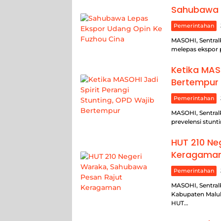
Sahubawa L
Pemerintahan
MASOHI, Sentral
melepas ekspor 
Ketika MASO
Bertempur
Pemerintahan
MASOHI, Sentral
prevelensi stunt
HUT 210 Ne
Keragama
Pemerintahan
MASOHI, Sentral
Kabupaten Maluk
HUT…