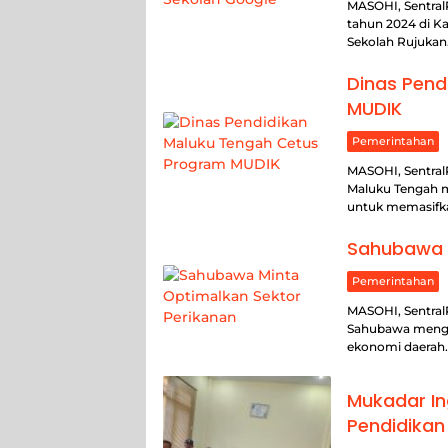
MASOHI, SentralP
tahun 2024 di K
Sekolah Rujuka
Dinas Pend
MUDIK
Pemerintahan
MASOHI, Sentral
Maluku Tengah 
untuk memasifk
Sahubawa M
Pemerintahan
MASOHI, Sentral
Sahubawa menga
ekonomi daerah
Mukadar In
Pendidikan