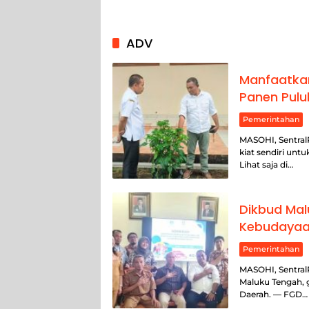
ADV
Manfaatka
Panen Pulu
Pemerintahan
MASOHI, Sentral
kiat sendiri un
Lihat saja di…
Dikbud Mal
Kebudayaa
Pemerintahan
MASOHI, Sentral
Maluku Tengah, 
Daerah. — FGD…