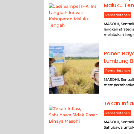
Maluku Te
Pemerintahan
MASOHI, Sentral
langkah strateg
melakukan lang
Panen Raya
Lumbung B
Pemerintahan
MASOHI, SentralP
mempertahankan
Tekan Infl
Pemerintahan
MASOHI, SentralP
Sahubawa untuk 