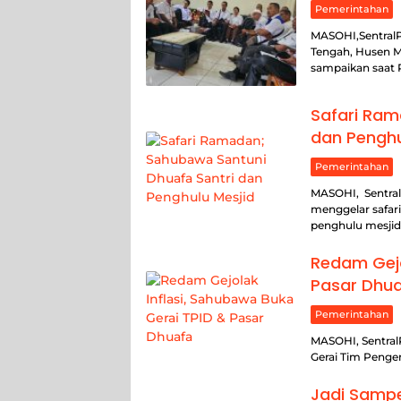
Pemerintahan
MASOHI,SentralP
Tengah, Husen M
sampaikan saat 
Safari Ram
dan Penghu
Pemerintahan
MASOHI, Sentral
menggelar safar
penghulu mesjid
Redam Gejo
Pasar Dhu
Pemerintahan
MASOHI, Sentra
Gerai Tim Penge
Jadi Sampel