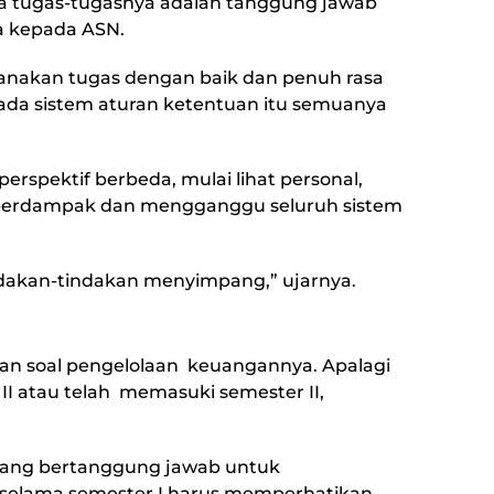
a tugas-tugasnya adalah tanggung jawab
 kepada ASN.
sanakan tugas dengan baik dan penuh rasa
ada sistem aturan ketentuan itu semuanya
perspektif berbeda, mulai lihat personal,
kan berdampak dan mengganggu seluruh sistem
indakan-tindakan menyimpang,” ujarnya.
an soal pengelolaan keuangannya. Apalagi
II atau telah memasuki semester II,
 yang bertanggung jawab untuk
elama semester I harus memperhatikan