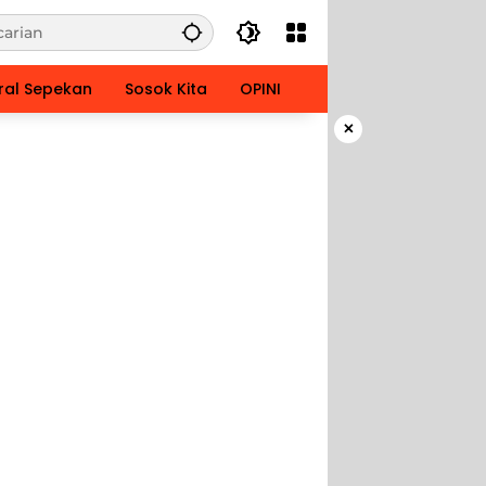
ral Sepekan
Sosok Kita
OPINI
×