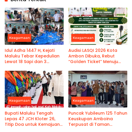
Keagamaan
Keagamaan
Idul Adha 1447 H, Kejati
Audisi LASQI 2026 Kota
Maluku Tebar Kepedulian
Ambon Dibuka, Rebut
Lewat 18 Sapi dan 3
“Golden Ticket” Menuju
Kambing Kurban
Nusantara Fest
Keagamaan
Keagamaan
Bupati Maluku Tengah
Puncak Yubileum 125 Tahun
Lepas 47 JCH Kloter 26,
Keuskupan Amboina
Titip Doa untuk Kemajuan
Terpusat di Taman
Daerah
Kemartiran Desa Langgur