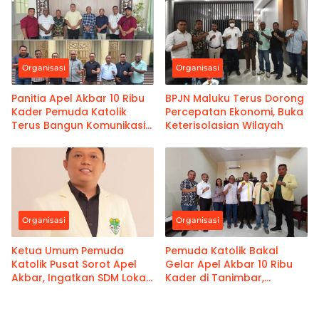
Organisasi
Organisasi
Panitia Apel Akbar 10 Ribu
BPJN Maluku Terus Dorong
Kader Pemuda Katolik
Percepatan Ekonomi, Buka
Terus Bangun Komunikasi
Keterisolasian Wilayah
Intensif
Organisasi
Organisasi
Ketua Umum Pemuda
Pemuda Katolik Bakal
Katolik Pusat Sorot Apel
Gelar Apel Akbar 10 Ribu
Akbar, Ingatkan SDM Lokal
Kader di Tanimbar,
di Blok Masela
Sukseskan PSN Blok Masela