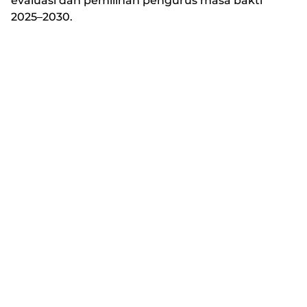
evaluasi dan pemilihan pengurus masa bakti
2025–2030.