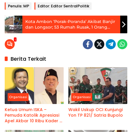
Penulis: MP
Editor: Editor SentralPolitik
Kota Ambon ‘Porak-Poranda’ Akibat Banjir
dan Longsor; 53 Rumah Rusak, 1 Orang
Meninggal
1
Berita Terkait
Organisasi
Organisasi
Ketua Umum ISKA –
Wakil Uskup OCI Kunjungi
Pemuda Katolik Apresiasi
Yon TP 821/ Satria Bupolo
Apel Akbar 10 Ribu Kader di
Tanimbar