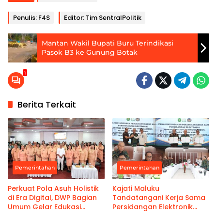
Penulis: F4S
Editor: Tim SentralPolitik
Mantan Wakil Bupati Buru Terindikasi
Pasok B3 ke Gunung Botak
1
Berita Terkait
Pemerintahan
Pemerintahan
Perkuat Pola Asuh Holistik
Kajati Maluku
di Era Digital, DWP Bagian
Tandatangani Kerja Sama
Umum Gelar Edukasi
Persidangan Elektronik
Parenting Bagi Orang Tua
Bersama PT Ambon dan