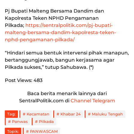
Pj Bupati Malteng Bersama Dandim dan
Kapolresta Teken NPHD Pengamanan
Pilkada
;
https://sentralpolitik.com/pj-bupati-
malteng-bersama-dandim-kapolresta-teken-
nphd-pengamanan-pilkada/
“Hindari semua bentuk intervensi pihak manapun,
bertanggungjawab, bangun kerjasama agar
Pilkada sukses,” tutup Sahubawa. (*)
Post Views:
483
Baca berita menarik lainnya dari
SentralPolitik.com di
Channel Telegram
Tag:
Kecamatan
Khabar 24
Maluku Tengah
Panwas
Pilkada
Topik:
PANWASCAM