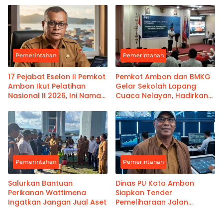
Kanwil Pemasyarakatan
Maluku
Pemerintahan
Pemerintahan
17 Pejabat Eselon II Pemkot
Pemkot Ambon dan BMKG
Ambon Ikut Pelatihan
Gelar Sekolah Lapang
Nasional II 2026, Ini Nama-
Cuaca Nelayan, Hadirkan
namanya
Informasi Akurat
Pemerintahan
Pemerintahan
Salurkan Bantuan
Dinas PU Kota Ambon
Perikanan Wattimena
Siapkan Tender
Ingatkan Jangan Jual Aset
Pemeliharaan Jalan
Benteng Atas