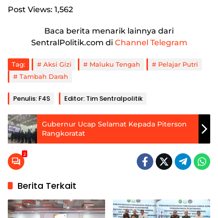
Post Views:
1,562
Baca berita menarik lainnya dari
SentralPolitik.com di
Channel Telegram
Tag:
Aksi Gizi
Maluku Tengah
Pelajar Putri
Tambah Darah
Penulis: F4S
Editor: Tim Sentralpolitik
Gubernur Ucap Selamat Kepada Piterson
Rangkoratat
2
Berita Terkait