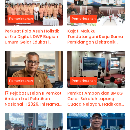
Pemerintahan
Pemerintahan
Perkuat Pola Asuh Holistik
Kajati Maluku
di Era Digital, DWP Bagian
Tandatangani Kerja Sama
Umum Gelar Edukasi
Persidangan Elektronik
Parenting Bagi Orang Tua
Bersama PT Ambon dan
Kanwil Pemasyarakatan
Maluku
Pemerintahan
Pemerintahan
17 Pejabat Eselon II Pemkot
Pemkot Ambon dan BMKG
Ambon Ikut Pelatihan
Gelar Sekolah Lapang
Nasional II 2026, Ini Nama-
Cuaca Nelayan, Hadirkan
namanya
Informasi Akurat