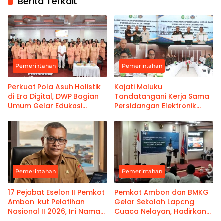
Berita Terkait
Pemerintahan
Pemerintahan
Perkuat Pola Asuh Holistik
Kajati Maluku
di Era Digital, DWP Bagian
Tandatangani Kerja Sama
Umum Gelar Edukasi
Persidangan Elektronik
Parenting Bagi Orang Tua
Bersama PT Ambon dan
Kanwil Pemasyarakatan
Maluku
Pemerintahan
Pemerintahan
17 Pejabat Eselon II Pemkot
Pemkot Ambon dan BMKG
Ambon Ikut Pelatihan
Gelar Sekolah Lapang
Nasional II 2026, Ini Nama-
Cuaca Nelayan, Hadirkan
namanya
Informasi Akurat