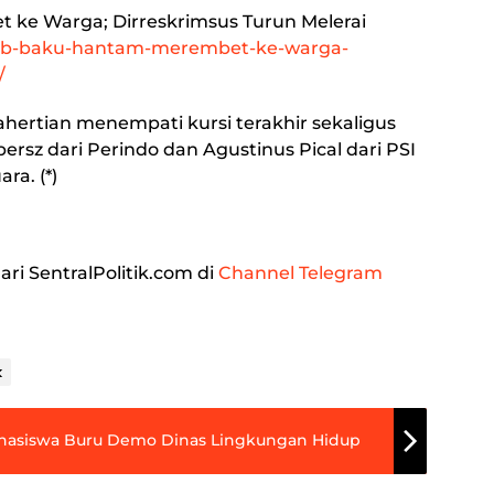
 ke Warga; Dirreskrimsus Turun Melerai
i-pkb-baku-hantam-merembet-ke-warga-
/
ahertian menempati kursi terakhir sekaligus
z dari Perindo dan Agustinus Pical dari PSI
ra. (*)
ari SentralPolitik.com di
Channel Telegram
k
Mahasiswa Buru Demo Dinas Lingkungan Hidup