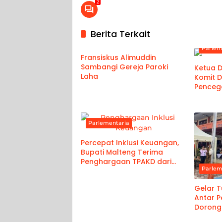
2
Berita Terkait
Parlementaria
Parlem
Fransiskus Alimuddin
Sambangi Gereja Paroki
Ketua 
Laha
Komit 
Penceg
Parlementaria
Percepat Inklusi Keuangan,
Bupati Malteng Terima
Penghargaan TPAKD dari
Parlem
Airlangga Hartanto
Gelar 
Antar P
Dorong 
Muda