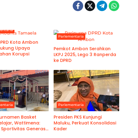
entaria
Parlementaria
DPRD Kota Ambon
Dukung Upaya
Pemkot Ambon Serahkan
ahan Korupsi
LKPJ 2025, Lego 3 Ranperda
ke DPRD
entaria
Parlementaria
Turnamen Basket
Presiden PKS Kunjungi
elajar, Wattimena:
Maluku, Perkuat Konsolidasi
Sportivitas Generasi
Kader