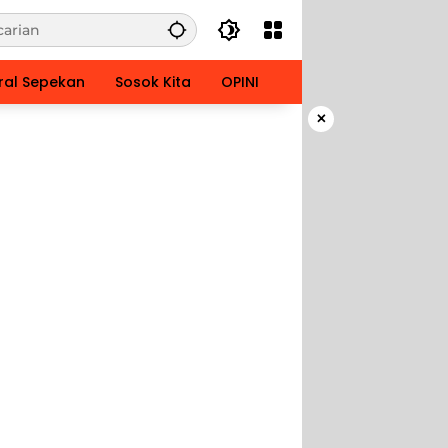
ral Sepekan
Sosok Kita
OPINI
×