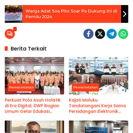
Warga Adat Soa Pito Soar Pa Dukung Ini di
Pemilu 2024
2
Berita Terkait
Pemerintahan
Pemerintahan
Perkuat Pola Asuh Holistik
Kajati Maluku
di Era Digital, DWP Bagian
Tandatangani Kerja Sama
Umum Gelar Edukasi
Persidangan Elektronik
Parenting Bagi Orang Tua
Bersama PT Ambon dan
Kanwil Pemasyarakatan
Maluku