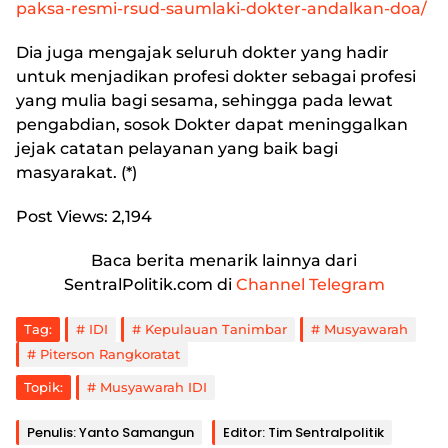
paksa-resmi-rsud-saumlaki-dokter-andalkan-doa/
Dia juga mengajak seluruh dokter yang hadir
untuk menjadikan profesi dokter sebagai profesi
yang mulia bagi sesama, sehingga pada lewat
pengabdian, sosok Dokter dapat meninggalkan
jejak catatan pelayanan yang baik bagi
masyarakat. (*)
Post Views:
2,194
Baca berita menarik lainnya dari
SentralPolitik.com di
Channel Telegram
Tag:
IDI
Kepulauan Tanimbar
Musyawarah
Piterson Rangkoratat
Topik:
Musyawarah IDI
Penulis: Yanto Samangun
Editor: Tim Sentralpolitik