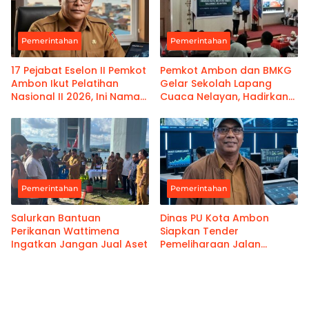
Pemerintahan
Pemerintahan
17 Pejabat Eselon II Pemkot
Pemkot Ambon dan BMKG
Ambon Ikut Pelatihan
Gelar Sekolah Lapang
Nasional II 2026, Ini Nama-
Cuaca Nelayan, Hadirkan
namanya
Informasi Akurat
Pemerintahan
Pemerintahan
Salurkan Bantuan
Dinas PU Kota Ambon
Perikanan Wattimena
Siapkan Tender
Ingatkan Jangan Jual Aset
Pemeliharaan Jalan
Benteng Atas