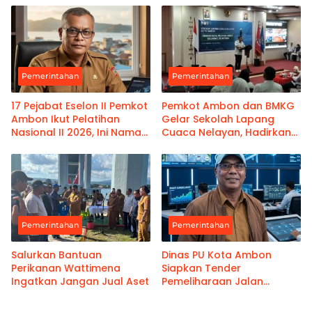
Kanwil Pemasyarakatan
Maluku
Pemerintahan
Pemerintahan
17 Pejabat Eselon II Pemkot
Pemkot Ambon dan BMKG
Ambon Ikut Pelatihan
Gelar Sekolah Lapang
Nasional II 2026, Ini Nama-
Cuaca Nelayan, Hadirkan
namanya
Informasi Akurat
Pemerintahan
Pemerintahan
Salurkan Bantuan
Dinas PU Kota Ambon
Perikanan Wattimena
Siapkan Tender
Ingatkan Jangan Jual Aset
Pemeliharaan Jalan
Benteng Atas