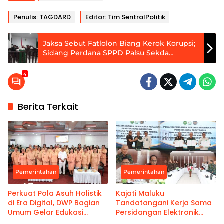
Penulis: TAGDARD
Editor: Tim SentralPolitik
Jaksa Sebut Fatlolon Biang Kerok Korupsi;
Sidang Perdana SPPD Palsu Sekda
Tanimbar Diketok
4
Berita Terkait
Pemerintahan
Pemerintahan
Perkuat Pola Asuh Holistik
Kajati Maluku
di Era Digital, DWP Bagian
Tandatangani Kerja Sama
Umum Gelar Edukasi
Persidangan Elektronik
Parenting Bagi Orang Tua
Bersama PT Ambon dan