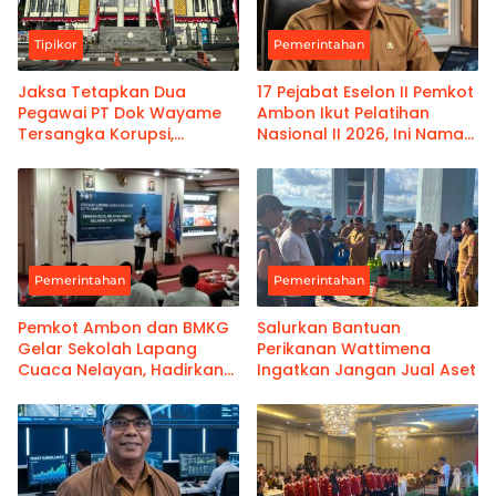
Tipikor
Pemerintahan
Jaksa Tetapkan Dua
17 Pejabat Eselon II Pemkot
Pegawai PT Dok Wayame
Ambon Ikut Pelatihan
Tersangka Korupsi,
Nasional II 2026, Ini Nama-
Kerugian Negara Capai
namanya
Rp18,9 Miliar
Pemerintahan
Pemerintahan
Pemkot Ambon dan BMKG
Salurkan Bantuan
Gelar Sekolah Lapang
Perikanan Wattimena
Cuaca Nelayan, Hadirkan
Ingatkan Jangan Jual Aset
Informasi Akurat