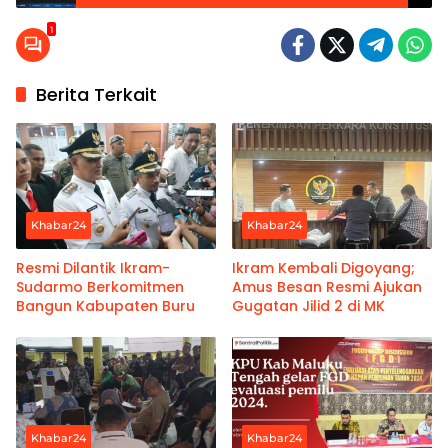
1
Berita Terkait
Khabar24
Khabar24
Resmi Dilantik Ikram-
Ikram Kembali Digoyang;
Sudarmo Berkomitmen
Amus Besan Resmi Ajukan
Bangun Kabupaten Buru
Gugatan Jilid 2 di MK
Khabar24
Khabar24