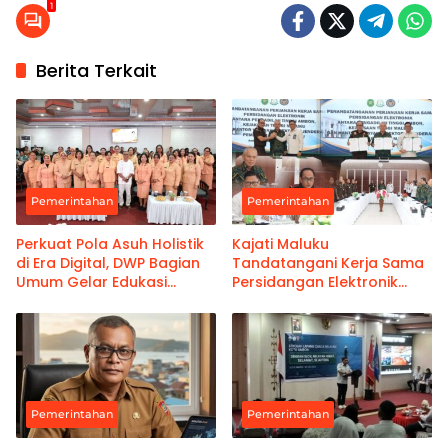
1
Berita Terkait
Pemerintahan
Pemerintahan
Perkuat Pola Asuh Holistik
Kajati Maluku
di Era Digital, DWP Bagian
Tandatangani Kerja Sama
Umum Gelar Edukasi
Persidangan Elektronik
Parenting Bagi Orang Tua
Bersama PT Ambon dan
Kanwil Pemasyarakatan
Maluku
Pemerintahan
Pemerintahan