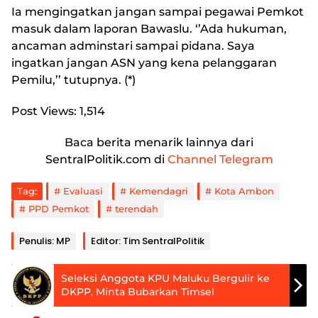
Ia mengingatkan jangan sampai pegawai Pemkot
masuk dalam laporan Bawaslu. ‘’Ada hukuman,
ancaman adminstari sampai pidana. Saya
ingatkan jangan ASN yang kena pelanggaran
Pemilu,’’ tutupnya. (*)
Post Views:
1,514
Baca berita menarik lainnya dari
SentralPolitik.com di
Channel Telegram
Tag:
Evaluasi
Kemendagri
Kota Ambon
PPD Pemkot
terendah
Penulis: MP
Editor: Tim SentralPolitik
Seleksi Anggota KPU Maluku Bergulir ke
DKPP, Minta Bubarkan Timsel