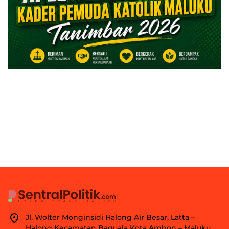
Jl. Wolter Monginsidi Halong Air Besar, Latta –
Halong Kecamatan Baguala Kota Ambon – Maluku.