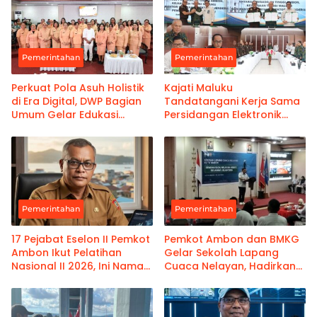
Pemerintahan
Pemerintahan
Perkuat Pola Asuh Holistik
Kajati Maluku
di Era Digital, DWP Bagian
Tandatangani Kerja Sama
Umum Gelar Edukasi
Persidangan Elektronik
Parenting Bagi Orang Tua
Bersama PT Ambon dan
Kanwil Pemasyarakatan
Maluku
Pemerintahan
Pemerintahan
17 Pejabat Eselon II Pemkot
Pemkot Ambon dan BMKG
Ambon Ikut Pelatihan
Gelar Sekolah Lapang
Nasional II 2026, Ini Nama-
Cuaca Nelayan, Hadirkan
namanya
Informasi Akurat