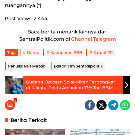
ruangannya.(*)
Post Views:
2,444
Baca berita menarik lainnya dari
SentralPolitik.com di
Channel Telegram
Tag:
Demo
Kabupaten SBB
Satpol PP
Penulis: Nus Metan
Editor: Tim Sentralpolitik
Gudang Oplosan Solar-Mitan Terbongkar
di Kairatu, Polda Amankan 13,9 Ton BBM
2
Berita Terkait