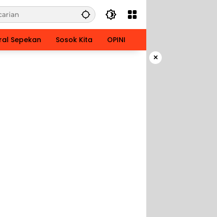
ral Sepekan
Sosok Kita
OPINI
×