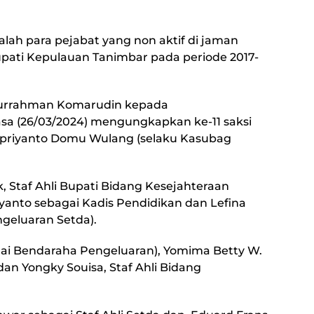
lah para pejabat yang non aktif di jaman
upati Kepulauan Tanimbar pada periode 2017-
azlurrahman Komarudin kepada
lasa (26/03/2024) mengungkapkan ke-11 saksi
 Apriyanto Domu Wulang (selaku Kasubag
, Staf Ahli Bupati Bidang Kesejahteraan
anto sebagai Kadis Pendidikan dan Lefina
geluaran Setda).
agai Bendaraha Pengeluaran), Yomima Betty W.
an Yongky Souisa, Staf Ahli Bidang