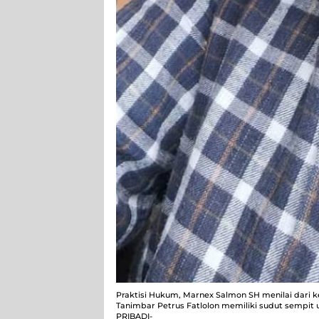
Praktisi Hukum, Marnex Salmon SH menilai dari 
Tanimbar Petrus Fatlolon memiliki sudut sempit un
PRIBADI-