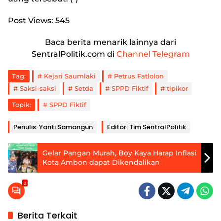
Post Views:
545
Baca berita menarik lainnya dari
SentralPolitik.com di
Channel Telegram
Tag:
Kejari Saumlaki
Petrus Fatlolon
Saksi-saksi
Setda
SPPD Fiktif
tipikor
Topik:
SPPD Fiktif
Penulis: Yanti Samangun
Editor: Tim SentralPolitik
Gelar Pangan Murah, Boy Kaya Harap Inflasi
Kota Ambon dapat Dikendalikan
2
Berita Terkait