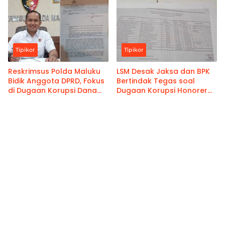
8 Tahun
Tipikor
Tipikor
Reskrimsus Polda Maluku
LSM Desak Jaksa dan BPK
Bidik Anggota DPRD, Fokus
Bertindak Tegas soal
di Dugaan Korupsi Dana
Dugaan Korupsi Honorer
Reses 2024
Raja-Raja di Maluku
Tenggara