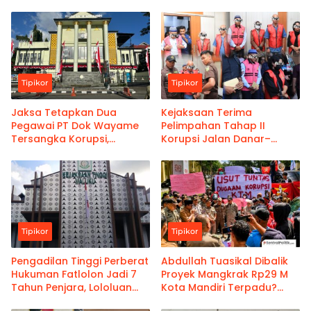
Tipikor
Tipikor
Jaksa Tetapkan Dua
Kejaksaan Terima
Pegawai PT Dok Wayame
Pelimpahan Tahap II
Tersangka Korupsi,
Korupsi Jalan Danar–
Kerugian Negara Capai
Tetoat, Usemahu Cs
Rp18,9 Miliar
Ditahan
Tipikor
Tipikor
Pengadilan Tinggi Perberat
Abdullah Tuasikal Dibalik
Hukuman Fatlolon Jadi 7
Proyek Mangkrak Rp29 M
Tahun Penjara, Lololuan
Kota Mandiri Terpadu?
dan Lusnarnera Kebagian
Bupati Janji Tindak Lanjut