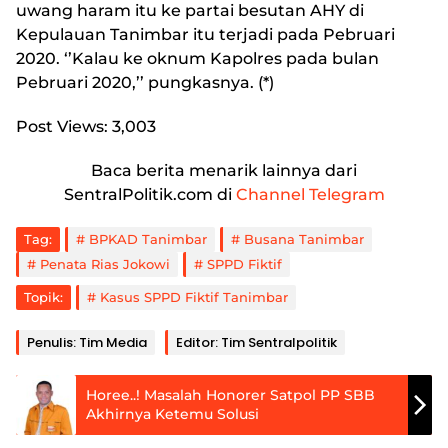
uwang haram itu ke partai besutan AHY di
Kepulauan Tanimbar itu terjadi pada Pebruari
2020. ‘’Kalau ke oknum Kapolres pada bulan
Pebruari 2020,’’ pungkasnya. (*)
Post Views:
3,003
Baca berita menarik lainnya dari
SentralPolitik.com di
Channel Telegram
Tag:
BPKAD Tanimbar
Busana Tanimbar
Penata Rias Jokowi
SPPD Fiktif
Topik:
Kasus SPPD Fiktif Tanimbar
Penulis: Tim Media
Editor: Tim Sentralpolitik
Horee..! Masalah Honorer Satpol PP SBB
Akhirnya Ketemu Solusi