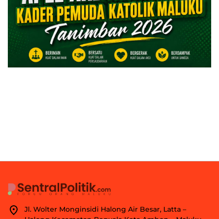
Jl. Wolter Monginsidi Halong Air Besar, Latta –