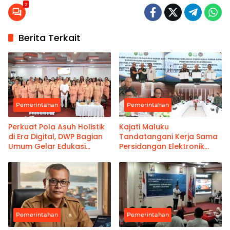
2
Berita Terkait
Pemerintahan
Pemerintahan
Perkuat Pola Asuh Holistik
Kajati Maluku
di Era Digital, DWP Bagian
Tandatangani Kerja Sama
Umum Gelar Edukasi
Persidangan Elektronik
Parenting Bagi Orang Tua
Bersama PT Ambon dan
Kanwil Pemasyarakatan
Maluku
Pemerintahan
Pemerintahan