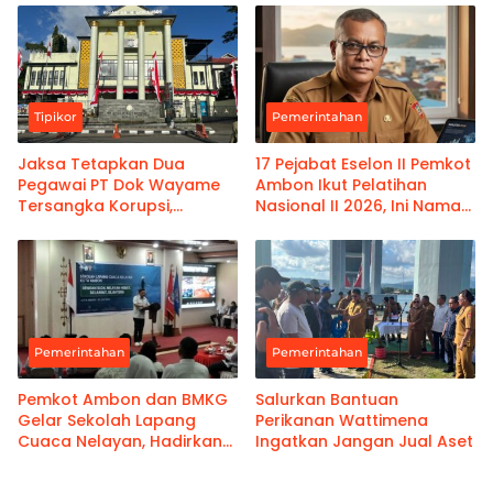
Kanwil Pemasyarakatan
Maluku
Tipikor
Pemerintahan
Jaksa Tetapkan Dua
17 Pejabat Eselon II Pemkot
Pegawai PT Dok Wayame
Ambon Ikut Pelatihan
Tersangka Korupsi,
Nasional II 2026, Ini Nama-
Kerugian Negara Capai
namanya
Rp18,9 Miliar
Pemerintahan
Pemerintahan
Pemkot Ambon dan BMKG
Salurkan Bantuan
Gelar Sekolah Lapang
Perikanan Wattimena
Cuaca Nelayan, Hadirkan
Ingatkan Jangan Jual Aset
Informasi Akurat