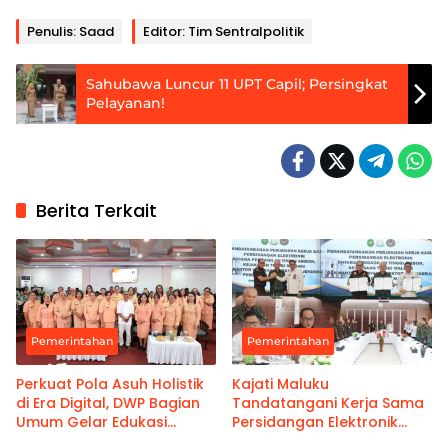
Penulis: Saad
Editor: Tim Sentralpolitik
Sahubawa Luncur 11 UPT Capil; Persingkat
Pelayanan!
Berita Terkait
Pemerintahan
Pemerintahan
Perkuat Pola Asuh Holistik
Kajati Maluku
di Era Digital, DWP Bagian
Tandatangani Kerja Sama
Umum Gelar Edukasi
Persidangan Elektronik
Parenting Bagi Orang Tua
Bersama PT Ambon dan