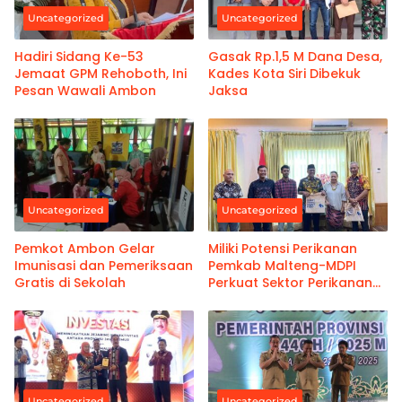
Uncategorized
Uncategorized
Hadiri Sidang Ke-53
Gasak Rp.1,5 M Dana Desa,
Jemaat GPM Rehoboth, Ini
Kades Kota Siri Dibekuk
Pesan Wawali Ambon
Jaksa
Uncategorized
Uncategorized
Pemkot Ambon Gelar
Miliki Potensi Perikanan
Imunisasi dan Pemeriksaan
Pemkab Malteng-MDPI
Gratis di Sekolah
Perkuat Sektor Perikanan
Berkelanjutan
Uncategorized
Uncategorized