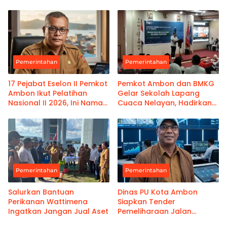
Pemerintahan
Pemerintahan
17 Pejabat Eselon II Pemkot
Pemkot Ambon dan BMKG
Ambon Ikut Pelatihan
Gelar Sekolah Lapang
Nasional II 2026, Ini Nama-
Cuaca Nelayan, Hadirkan
namanya
Informasi Akurat
Pemerintahan
Pemerintahan
Salurkan Bantuan
Dinas PU Kota Ambon
Perikanan Wattimena
Siapkan Tender
Ingatkan Jangan Jual Aset
Pemeliharaan Jalan
Benteng Atas