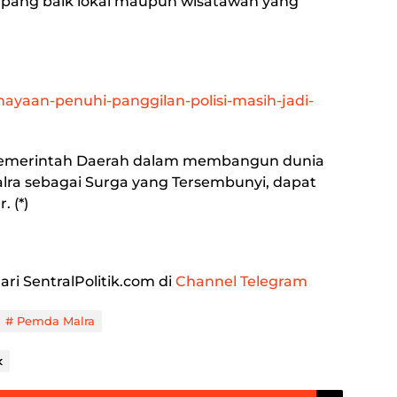
mpang baik lokal maupun wisatawan yang
ahayaan-penuhi-panggilan-polisi-masih-jadi-
emerintah Daerah dalam membangun dunia
alra sebagai Surga yang Tersembunyi, dapat
. (*)
ari SentralPolitik.com di
Channel Telegram
Pemda Malra
k