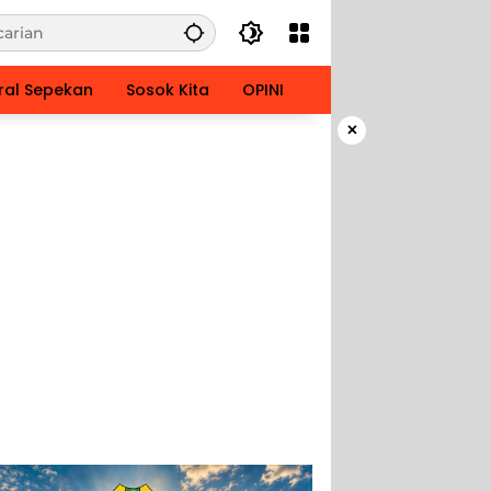
ral Sepekan
Sosok Kita
OPINI
×