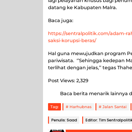
lagi pelayanan khusus bagi penu
datang ke Kabupaten Malra.
Baca juga:
https://sentralpolitik.com/adam-r
saksi-korupsi-beras/
Hal guna mewujudkan program P
pariwisata. ‘’Sehingga kedepan M
terlihat dengan jelas,’’ tegas Thaher
Post Views:
2,329
Baca berita menarik lainnya d
Tag:
Harhubnas
Jalan Santai
Penulis: Saad
Editor: Tim Sentralpoliti