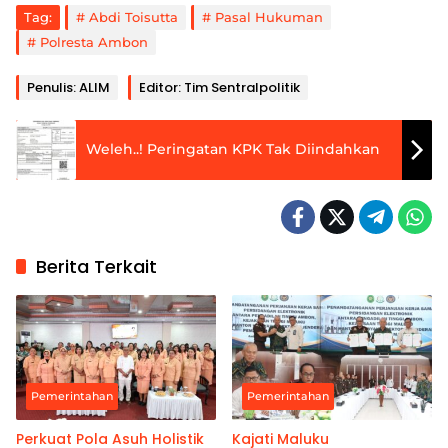
Tag:
Abdi Toisutta
Pasal Hukuman
Polresta Ambon
Penulis: ALIM
Editor: Tim Sentralpolitik
Weleh..! Peringatan KPK Tak Diindahkan
Berita Terkait
Pemerintahan
Pemerintahan
Perkuat Pola Asuh Holistik
Kajati Maluku