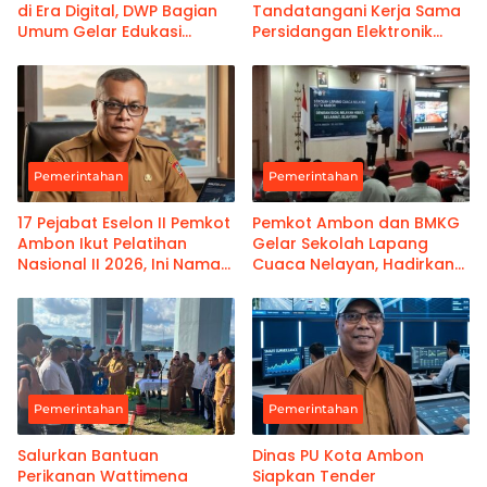
di Era Digital, DWP Bagian
Tandatangani Kerja Sama
Umum Gelar Edukasi
Persidangan Elektronik
Parenting Bagi Orang Tua
Bersama PT Ambon dan
Kanwil Pemasyarakatan
Maluku
Pemerintahan
Pemerintahan
17 Pejabat Eselon II Pemkot
Pemkot Ambon dan BMKG
Ambon Ikut Pelatihan
Gelar Sekolah Lapang
Nasional II 2026, Ini Nama-
Cuaca Nelayan, Hadirkan
namanya
Informasi Akurat
Pemerintahan
Pemerintahan
Salurkan Bantuan
Dinas PU Kota Ambon
Perikanan Wattimena
Siapkan Tender