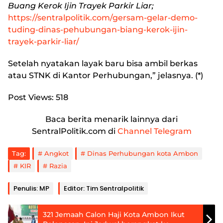
Buang Kerok Ijin Trayek Parkir Liar;
https://sentralpolitik.com/gersam-gelar-demo-
tuding-dinas-pehubungan-biang-kerok-ijin-
trayek-parkir-liar/
Setelah nyatakan layak baru bisa ambil berkas
atau STNK di Kantor Perhubungan,” jelasnya. (*)
Post Views:
518
Baca berita menarik lainnya dari
SentralPolitik.com di
Channel Telegram
Tag:
Angkot
Dinas Perhubungan kota Ambon
KIR
Razia
Penulis: MP
Editor: Tim Sentralpolitik
321 Jemaah Calon Haji Kota Ambon Ikut