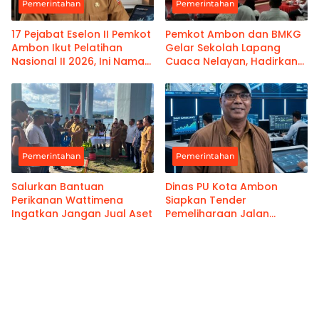
Pemerintahan
Pemerintahan
17 Pejabat Eselon II Pemkot
Pemkot Ambon dan BMKG
Ambon Ikut Pelatihan
Gelar Sekolah Lapang
Nasional II 2026, Ini Nama-
Cuaca Nelayan, Hadirkan
namanya
Informasi Akurat
Pemerintahan
Pemerintahan
Salurkan Bantuan
Dinas PU Kota Ambon
Perikanan Wattimena
Siapkan Tender
Ingatkan Jangan Jual Aset
Pemeliharaan Jalan
Benteng Atas