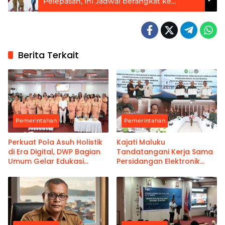
Pelepasan, Ini Jadwal berangkat ke
Jeddah
Berita Terkait
Pemerintahan
Pemerintahan
Perkuat Pola Asuh Holistik
Kajati Maluku
di Era Digital, DWP Bagian
Tandatangani Kerja Sama
Umum Gelar Edukasi
Persidangan Elektronik
Parenting Bagi Orang Tua
Bersama PT Ambon dan
Kanwil Pemasyarakatan
Maluku