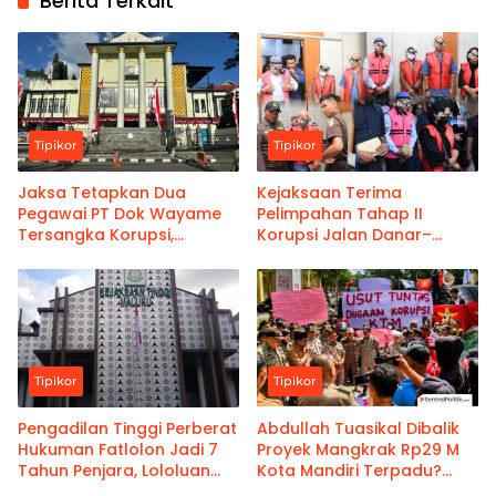
Berita Terkait
Tipikor
Tipikor
Jaksa Tetapkan Dua
Kejaksaan Terima
Pegawai PT Dok Wayame
Pelimpahan Tahap II
Tersangka Korupsi,
Korupsi Jalan Danar–
Kerugian Negara Capai
Tetoat, Usemahu Cs
Rp18,9 Miliar
Ditahan
Tipikor
Tipikor
Pengadilan Tinggi Perberat
Abdullah Tuasikal Dibalik
Hukuman Fatlolon Jadi 7
Proyek Mangkrak Rp29 M
Tahun Penjara, Lololuan
Kota Mandiri Terpadu?
dan Lusnarnera Kebagian
Bupati Janji Tindak Lanjut