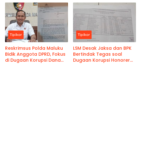
8 Tahun
Tipikor
Tipikor
Reskrimsus Polda Maluku
LSM Desak Jaksa dan BPK
Bidik Anggota DPRD, Fokus
Bertindak Tegas soal
di Dugaan Korupsi Dana
Dugaan Korupsi Honorer
Reses 2024
Raja-Raja di Maluku
Tenggara